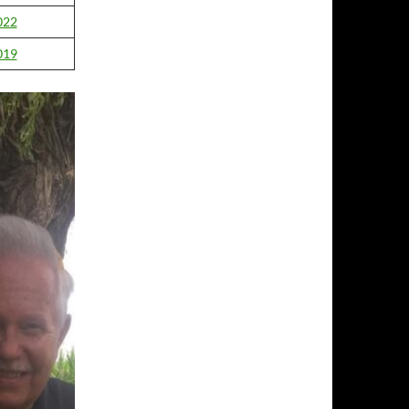
022
019