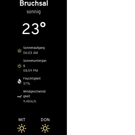
Bruchsal
sonnig
23°
Sonnenaufgang
06:03 AM
Sonnenuntergan
g
08:59 PM
Feuchtigkeit
57%
Windgeschwindi
gkeit
9.4Km/h
MIT
DON