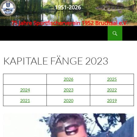
Zum
Inhalt
springen
Suchen
Bruchsal-SFV e.V.
KAPITALE FÄNGE 2023
2026
2025
2024
2023
2022
2021
2020
2019